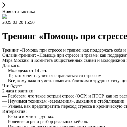
Новости тактика
2025-03-20 15:50
Тренинг «Помощь при стрессе 
Тренинг «Помощь при стрессе и травме: как поддержать себя и 
Онлайн-тренинг: «Помощь при стрессе и травме: как поддержа
Мэра Москвы и Комитета общественных связей и молодежной 
Для кого:
— Молодежь от 14 лет.
— Те, кто хочет научиться справляться со стрессом.
— Все, кому важно уметь помогать близким в трудных ситуаци
Что будет:
2 часа практики:
— Разберем, что такое острый стресс (ОСР) и ПТСР, как их рас
— Научимся техникам «заземления», дыхания и стабилизации.
— Узнаем, как предотвратить переход стресса в хроническую с
Интерактив:
— Работа в мини-группах.
— Ролевые игры и разбор реальных кейсов.
— Ответы на вопросы от практикующего психолога.