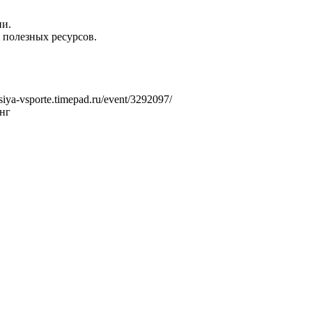
ии.
 полезных ресурсов.
ya-vsporte.timepad.ru/event/3292097/
инг